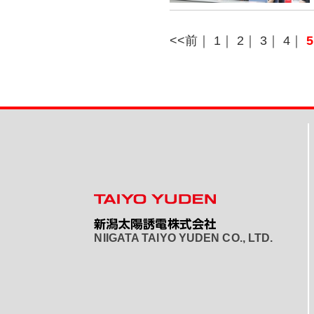
<<前
｜
1
｜
2
｜
3
｜
4
｜
5
NIIGATA TAIYO YUDEN CO., LTD.