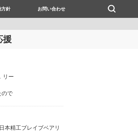
動方針
お問い合わせ
応援
．リー
たので
日本精工ブレイブベアリ