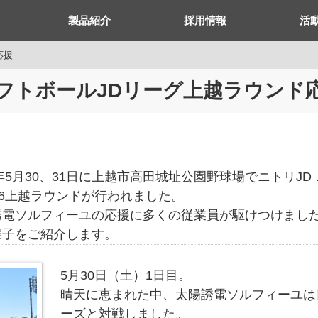
製品紹介
採用情報
活
応援
フトボールJDリーグ上越ラウンド
6年5月30、31日に上越市高田城址公園野球場でニトリJD
26上越ラウンドが行われました。
誘電ソルフィーユの応援に多くの従業員が駆けつけまし
様子をご紹介します。
5月30日（土）1日目。
晴天に恵まれた中、太陽誘電ソルフィーユは
ーズと対戦しました。